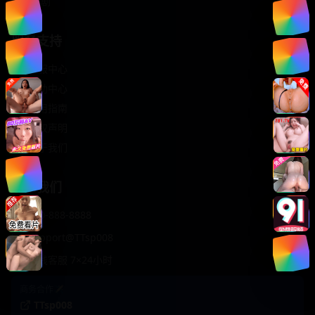
轻松喜剧
服务支持
客服中心
帮助中心
使用指南
版权声明
关于我们
联系我们
400-888-8888
support@TTsp008
在线客服 7×24小时
商务合作✈️
TTsp008