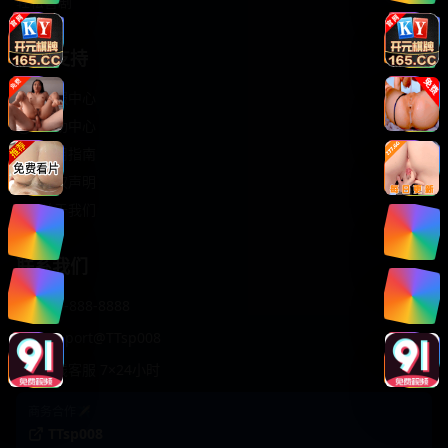
轻松喜剧
服务支持
客服中心
帮助中心
使用指南
版权声明
关于我们
联系我们
400-888-8888
support@TTsp008
在线客服 7×24小时
商务合作✈️
TTsp008