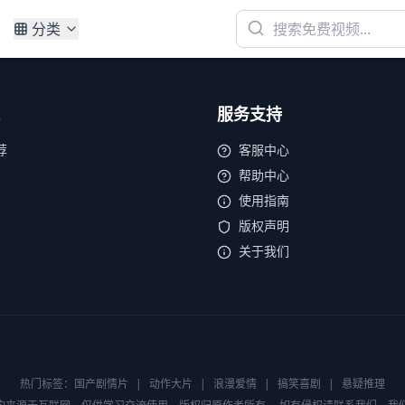
分类
服务支持
荐
客服中心
帮助中心
使用指南
版权声明
关于我们
热门标签：
国产剧情片
|
动作大片
|
浪漫爱情
|
搞笑喜剧
|
悬疑推理