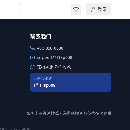
登录
联系我们
400-888-8888
support@TTsp008
在线客服 7×24小时
商务合作✈️
TTsp008
永久电影高清推荐 - 海量影视资源免费在线观看